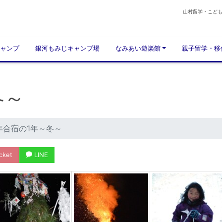
山村留学・こど
ャンプ
銀河もみじキャンプ場
なみあい遊楽館
親子留学・移
冬～
年合宿の1年～冬～
cket
LINE