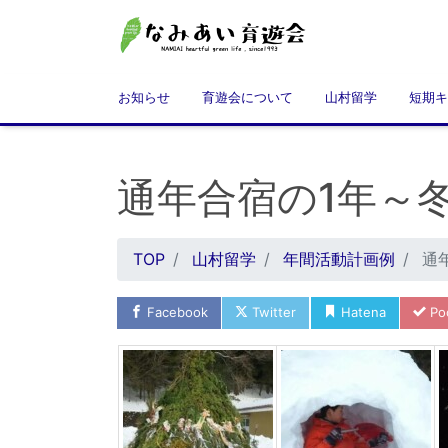
お知らせ
育遊会について
山村留学
短期キ
通年合宿の1年～
TOP
山村留学
年間活動計画例
通
Facebook
Twitter
Hatena
Po