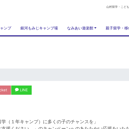
山村留学・こど
ャンプ
銀河もみじキャンプ場
なみあい遊楽館
親子留学・移
cket
LINE
留学（１年キャンプ）に多くの子のチャンスを」
ご支援ください。」のキャンペーンへのあたたかい応援をいた