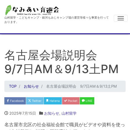
山村留学・こどもキャンプ・銀河もみじキャンプ場の運営等様々な事業を行って
Me
おります。
名古屋会場説明会
9/7日AM＆9/13土PM
TOP
お知らせ
名古屋会場説明会 9/7日AM＆9/13土PM
Facebook
Twitter
Hatena
Pocket
LINE
2025年7月15日
お知らせ
,
山村留学
名古屋市北区の社会福祉会館で職員がビデオや資料を使っ